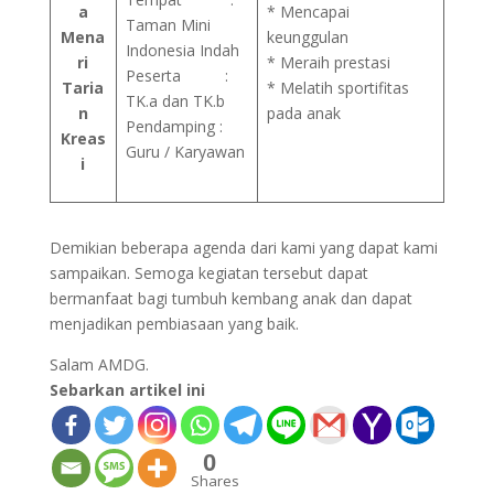
a
* Mencapai
Taman Mini
Mena
keunggulan
Indonesia Indah
ri
* Meraih prestasi
Peserta :
Taria
* Melatih sportifitas
TK.a dan TK.b
n
pada anak
Pendamping :
Kreas
Guru / Karyawan
i
Demikian beberapa agenda dari kami yang dapat kami
sampaikan. Semoga kegiatan tersebut dapat
bermanfaat bagi tumbuh kembang anak dan dapat
menjadikan pembiasaan yang baik.
Salam AMDG.
Sebarkan artikel ini
0
Shares