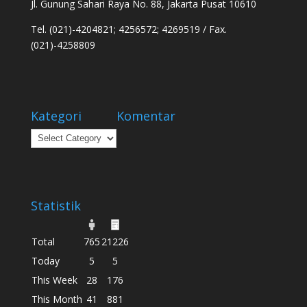
Jl. Gunung Sahari Raya No. 88, Jakarta Pusat 10610
Tel. (021)-4204821; 4256572; 4269519 / Fax.
(021)-4258809
Kategori
Komentar
Kategori
Statistik
Total
765
21226
Today
5
5
This Week
28
176
This Month
41
881