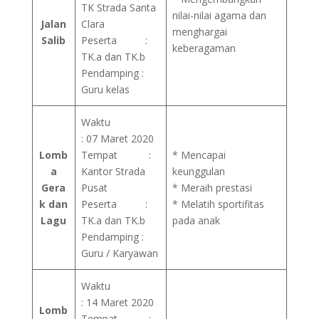
TK Strada Santa
nilai-nilai agama dan
Jalan
Clara
menghargai
Salib
Peserta :
keberagaman
TK.a dan TK.b
Pendamping :
Guru kelas
Waktu
: 07 Maret 2020
Lomb
Tempat :
* Mencapai
a
Kantor Strada
keunggulan
Gera
Pusat
* Meraih prestasi
k dan
Peserta :
* Melatih sportifitas
Lagu
TK.a dan TK.b
pada anak
Pendamping :
Guru / Karyawan
Waktu
: 14 Maret 2020
Lomb
Tempat :